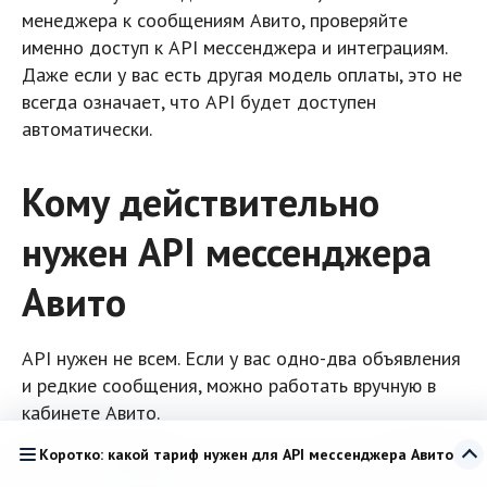
менеджера к сообщениям Авито, проверяйте
именно доступ к API мессенджера и интеграциям.
Даже если у вас есть другая модель оплаты, это не
всегда означает, что API будет доступен
автоматически.
Кому действительно
нужен API мессенджера
Авито
API нужен не всем. Если у вас одно-два объявления
и редкие сообщения, можно работать вручную в
кабинете Авито.
Коротко: какой тариф нужен для API мессенджера Авито
OK
Но API становится важным, если:
Мы используем
cookie