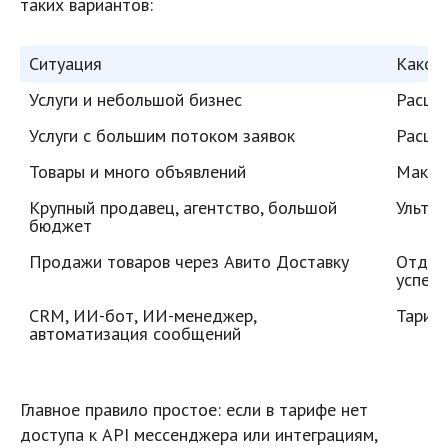
таких вариантов:
Ситуация
Какой
Услуги и небольшой бизнес
Расши
Услуги с большим потоком заявок
Расши
Товары и много объявлений
Макси
Крупный продавец, агентство, большой 
Ультра
бюджет
Продажи товаров через Авито Доставку
Отдель
успеш
CRM, ИИ-бот, ИИ-менеджер, 
Тариф
автоматизация сообщений
Главное правило простое: если в тарифе нет
доступа к API мессенджера или интеграциям,