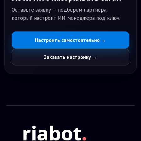
- Клиент обращается в чат
- Бот уточняет параметры и подбирает шины
Оставьте заявку — подберём партнёра,
- Показывает варианты в наличии
который настроит ИИ-менеджера под ключ.
- Получает контакт клиента
- Передаёт заказ менеджеру для оформления
Настроить самостоятельно →
Заказать настройку →