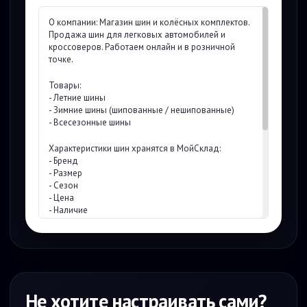
О компании: Магазин шин и колёсных комплектов.
Продажа шин для легковых автомобилей и
кроссоверов. Работаем онлайн и в розничной
точке.
Товары:
- Летние шины
- Зимние шины (шипованные / нешипованные)
- Всесезонные шины
Характеристики шин хранятся в МойСклад:
- Бренд
- Размер
- Сезон
- Цена
- Наличие
Цены и логика расчёта:
- Цена берётся только из МойСклад
- Итоговая стоимость = цена за 1 шину × количество
- Дополнительные услуги считаются менеджером
Не хотите настраивать сами?
Процесс работы: