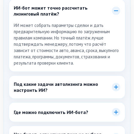
ИИ-бот может точно рассчитать
лизинговый платёж?
ИИ может собрать параметры сделки и дать
предварительную информацию по загруженным
правилам компании. Но точный платёж лучше
подтверждать менеджеру, потому что расчёт
зависит от стоимости авто, аванса, срока, выкупного
платежа, программы, документов, страхования и
результата проверки клиента.
Под какие задачи автолизинга можно
настроить ИИ?
Можно настроить сценарии под заявки на расчёт
платежа, подбор автомобиля, легковые авто,
Где можно подключить ИИ-бота?
коммерческий транспорт, авто с пробегом, условия
для ИП и ООО, документы, НДС, налоговую выгоду,
ИИ-бота можно подключить к сайту и каналам, где
одобрение и оформление договора.
клиенты уже пишут компании: Telegram, ВКонтакте,