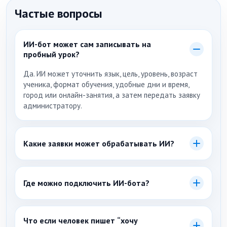
Частые вопросы
ИИ-бот может сам записывать на
пробный урок?
Да. ИИ может уточнить язык, цель, уровень, возраст
ученика, формат обучения, удобные дни и время,
город или онлайн-занятия, а затем передать заявку
администратору.
Какие заявки может обрабатывать ИИ?
Заявки на английский и другие языки, пробный урок,
тестирование уровня, подбор группы,
Где можно подключить ИИ-бота?
индивидуальные занятия, обучение детей, взрослых,
подростков, корпоративное обучение, оплату и
На сайт языковой школы и в каналы, где приходят
поддержку ученика.
заявки: Telegram, ВКонтакте, WhatsApp, формы на
Что если человек пишет “хочу
лендингах, страницы курсов, Авито и другие