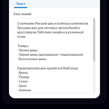
Текст
База знаний
О компании: Магазин шин и колёсных комплектов.
Продажа шин для легковых автомобилей и
кроссоверов. Работаем онлайн и в розничной
точке.
Товары:
- Летние шины
- Зимние шины (шипованные / нешипованные)
- Всесезонные шины
Характеристики шин хранятся в МойСклад:
- Бренд
- Размер
- Сезон
- Цена
- Наличие
Цены и логика расчёта:
- Цена берётся только из МойСклад
- Итоговая стоимость = цена за 1 шину × количество