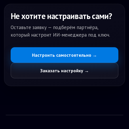
- Дополнительные услуги считаются менеджером
Не хотите настраивать сами?
Процесс работы:
- Клиент обращается в чат
- Бот уточняет параметры и подбирает шины
Оставьте заявку — подберём партнёра,
- Показывает варианты в наличии
который настроит ИИ-менеджера под ключ.
- Получает контакт клиента
- Передаёт заказ менеджеру для оформления
Настроить самостоятельно →
Заказать настройку →