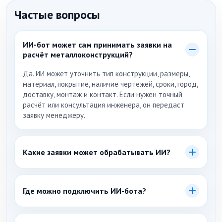
Частые вопросы
ИИ-бот может сам принимать заявки на
расчёт металлоконструкций?
Да. ИИ может уточнить тип конструкции, размеры,
материал, покрытие, наличие чертежей, сроки, город,
доставку, монтаж и контакт. Если нужен точный
расчёт или консультация инженера, он передаст
заявку менеджеру.
Какие заявки может обрабатывать ИИ?
Заявки на навесы, лестницы, фермы, металлокаркасы,
площадки, ограждения, ворота, закладные детали,
Где можно подключить ИИ-бота?
изделия по чертежам, расчёт, КП, монтаж и
консультацию инженера.
На сайт производства металлоконструкций и в