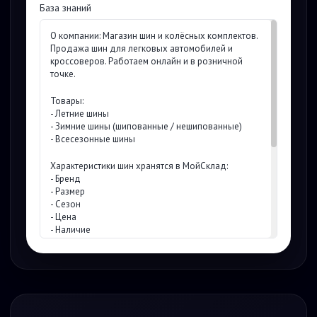
База знаний
О компании: Магазин шин и колёсных комплектов.
Продажа шин для легковых автомобилей и
кроссоверов. Работаем онлайн и в розничной
точке.
Товары:
- Летние шины
- Зимние шины (шипованные / нешипованные)
- Всесезонные шины
Характеристики шин хранятся в МойСклад:
- Бренд
- Размер
- Сезон
- Цена
- Наличие
Цены и логика расчёта:
- Цена берётся только из МойСклад
- Итоговая стоимость = цена за 1 шину × количество
- Дополнительные услуги считаются менеджером