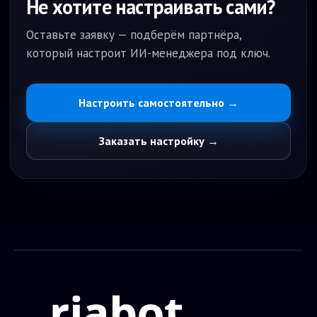
Не хотите настраивать сами?
Процесс работы:
- Клиент обращается в чат
- Бот уточняет параметры и подбирает шины
Оставьте заявку — подберём партнёра,
- Показывает варианты в наличии
который настроит ИИ-менеджера под ключ.
- Получает контакт клиента
- Передаёт заказ менеджеру для оформления
Настроить самостоятельно →
Заказать настройку →