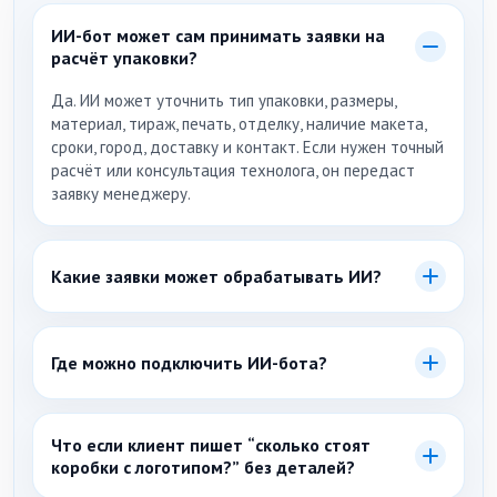
ИИ-бот может сам принимать заявки на
расчёт упаковки?
Да. ИИ может уточнить тип упаковки, размеры,
материал, тираж, печать, отделку, наличие макета,
сроки, город, доставку и контакт. Если нужен точный
расчёт или консультация технолога, он передаст
заявку менеджеру.
Какие заявки может обрабатывать ИИ?
Заявки на коробки с логотипом, гофрокороба, пакеты,
этикетки, крафт-упаковку, подарочную упаковку, e-
Где можно подключить ИИ-бота?
commerce упаковку, расчёт тиража, КП, дизайн,
макет и подбор материала.
На сайт производства упаковки и в каналы, где
приходят заявки: Telegram, ВКонтакте, WhatsApp,
Что если клиент пишет “сколько стоят
Авито и другие доступные каналы общения.
коробки с логотипом?” без деталей?