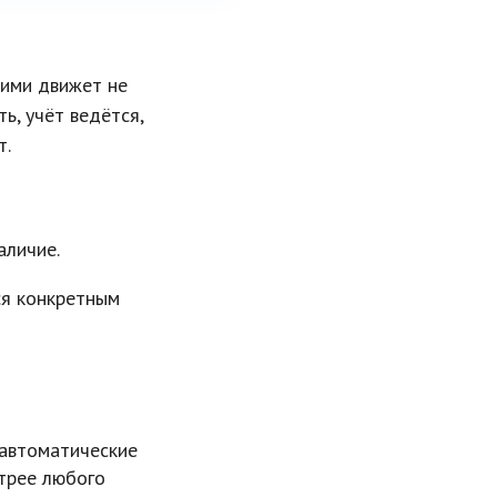
 ими движет не
ь, учёт ведётся,
т.
аличие.
ся конкретным
 автоматические
трее любого