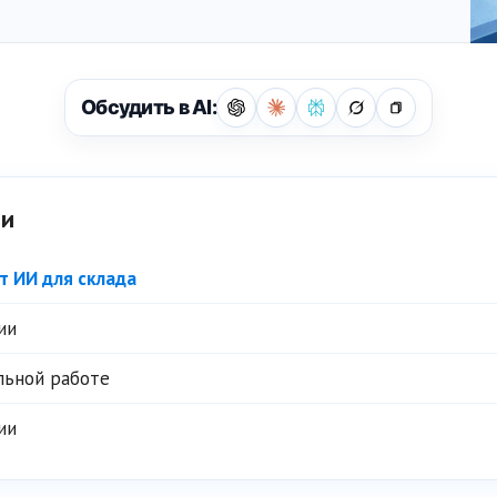
Обсудить в AI:
ьи
т ИИ для склада
ии
льной работе
ии