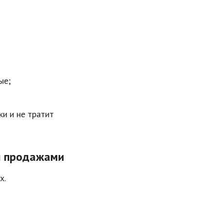
ые;
ки и не тратит
 и продажами
х.